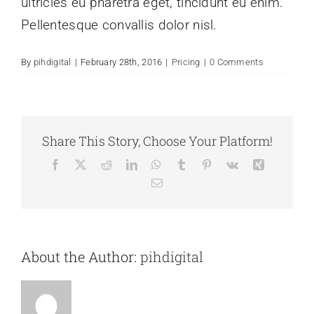
ultricies eu pharetra eget, tincidunt eu enim.
Pellentesque convallis dolor nisl.
By
pihdigital
|
February 28th, 2016
|
Pricing
|
0 Comments
Share This Story, Choose Your Platform!
Facebook
X
Reddit
LinkedIn
WhatsApp
Tumblr
Pinterest
Vk
Xing
Email
About the Author:
pihdigital