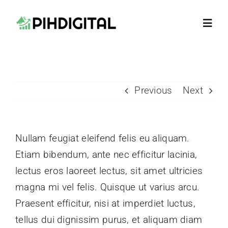
Skip
to
Toggl
content
Navig
Home
Previous
Next
About
Contact Us
Nullam feugiat eleifend felis eu aliquam.
Etiam bibendum, ante nec efficitur lacinia,
lectus eros laoreet lectus, sit amet ultricies
magna mi vel felis. Quisque ut varius arcu.
Praesent efficitur, nisi at imperdiet luctus,
tellus dui dignissim purus, et aliquam diam